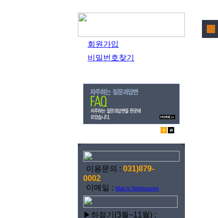
회원가입
비밀번호찾기
이용문의 :
031)879-
0002
이메일 :
Mail to Webmaster
▶하절기(3월~11월) :