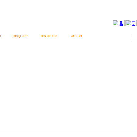
t
programs
residence
art talk
스트
프로그램
창작스튜디오
커뮤니티