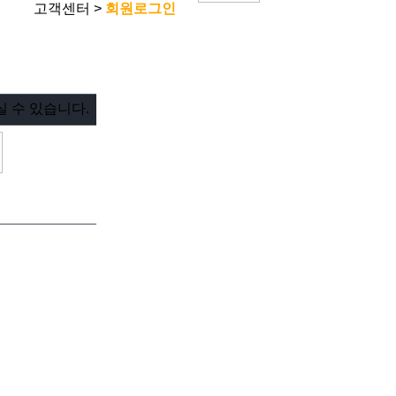
고객센터 >
회원로그인
 수 있습니다.