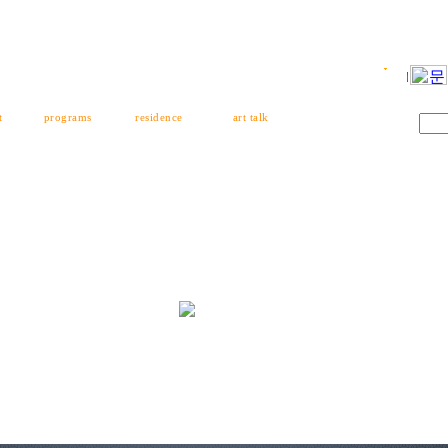
t
programs
residence
art talk
스트
프로그램
창작스튜디오
커뮤니티