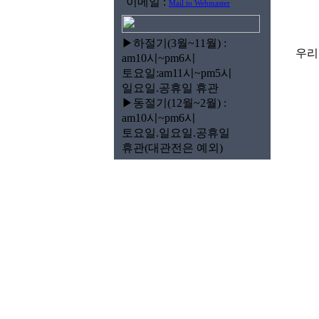
이메일 :
Mail to Webmaster
▶하절기(3월~11월) :
우리
am10시~pm6시
토요일:am11시~pm5시
일요일.공휴일 휴관
▶동절기(12월~2월) :
am10시~pm6시
토요일.일요일.공휴일
휴관(대관전은 예외)