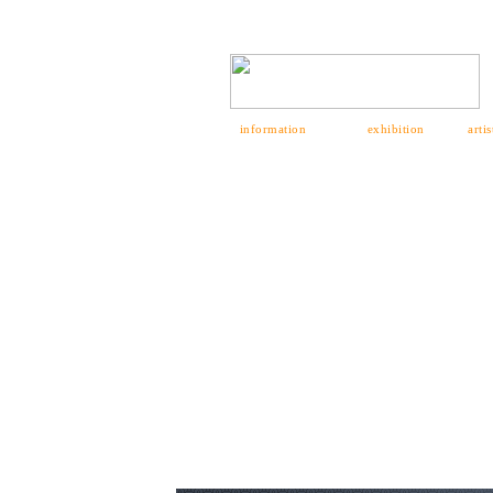
information
exhibition
artis
경민현대미술관소개
전시안내
아티