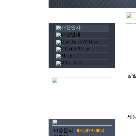
개관인사
대관안내
G a l l e r y V i e w
F l o o r P l a n
M a p
H i s t o r y
정말
세상
이용문의 :
031)879-0002